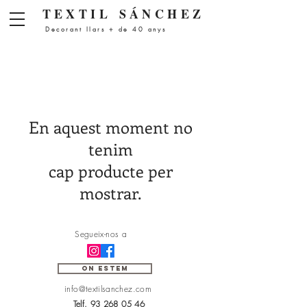
Menú
TEXTIL
SÁNCHEZ
Decorant llars + de 40 anys
En aquest moment no
tenim
cap producte per
mostrar.
Segueix-nos a
ON ESTEM
info@textilsanchez.com
Telf.
93 268 05 46