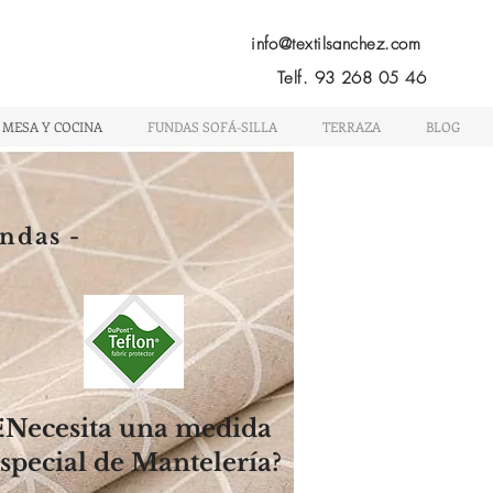
Menú
info@textilsanchez.com
Telf. 93 268 05 46
 MESA Y COCINA
FUNDAS SOFÁ-SILLA
TERRAZA
BLOG
ndas -
¿Necesita una medida
special de Mantelería?