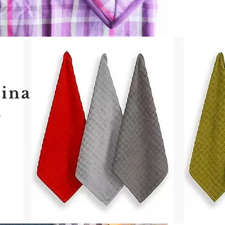
cina
-