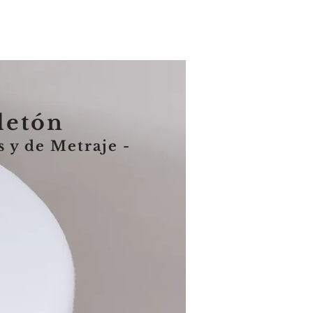
letón
s y de Metraje -