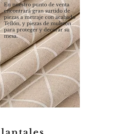
En nuestro punto de venta
encontrará gran surtido de
piezas a metraje con acabado
Teflón, y piezas de muletón
para proteger y decorar su
mesa.
lantales