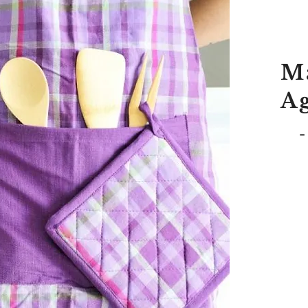
M
A
-